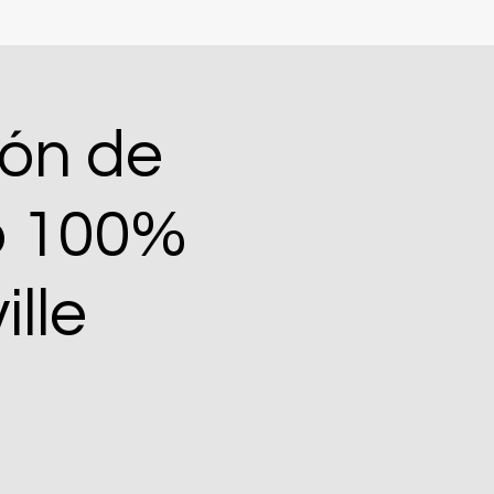
ión de
o 100%
lle