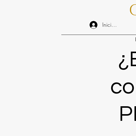
Iniciar sesión
¿
co
P