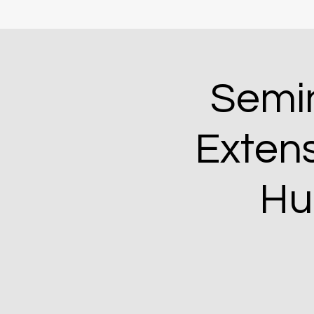
Semin
Exten
Hu